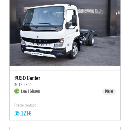
FUSO Canter
3C13 2800
1km | Manual
Diésel
Precio contado
35.121€