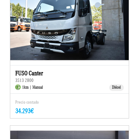
FUSO Canter
3S13 2800
1km | Manual
Diésel
Precio contado
34.293€