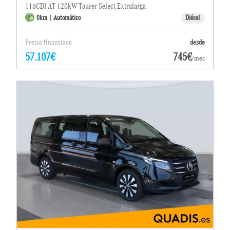
116CDI AT 120kW Tourer Select Extralarga
0km | Automático
Diésel
Precio financiado
desde
57.107€
745€
/mes