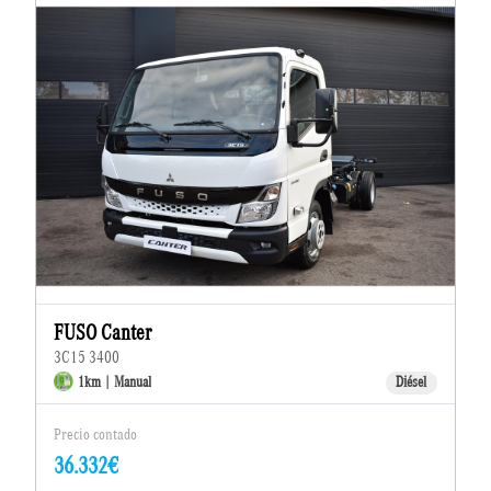
FUSO Canter
3C15 3400
1km | Manual
Diésel
Precio contado
36.332€