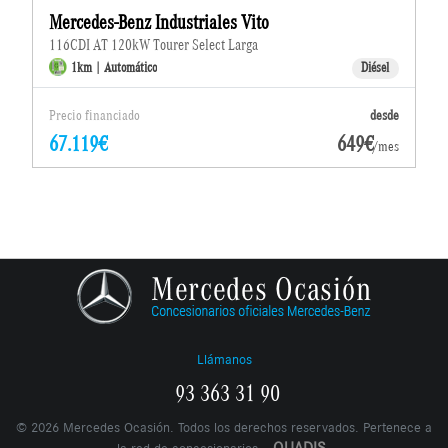
Mercedes-Benz Industriales Vito
116CDI AT 120kW Tourer Select Larga
1km | Automático
Diésel
Precio financiado
desde
67.119€
649€
/mes
Llámanos
93 363 31 90
©
2026
Mercedes Ocasión. Todos los derechos reservados. Pertenece a
QUADIS