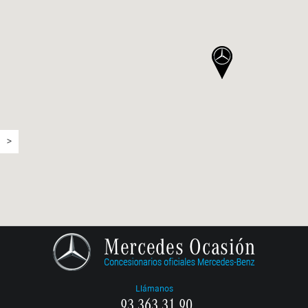
>
Llámanos
93 363 31 90