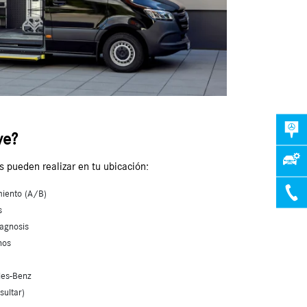
ye?
s pueden realizar en tu ubicación:
miento (A/B)
s
agnosis
nos
des-Benz
sultar)