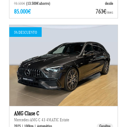
98.500€
(13.500€ ahorro)
desde
85.000€
763€
/mes
5% DESCUENTO
AMG Clase C
Mercedes-AMG C 43 4MATIC Estate
2025 | 100km | Automático
Gasolina