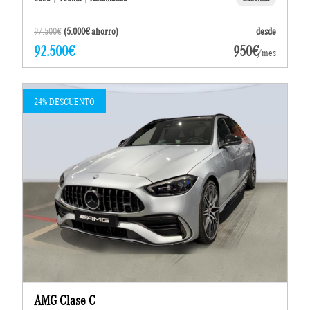
97.500€
(5.000€ ahorro)
desde
92.500€
950€
/mes
24% DESCUENTO
AMG Clase C