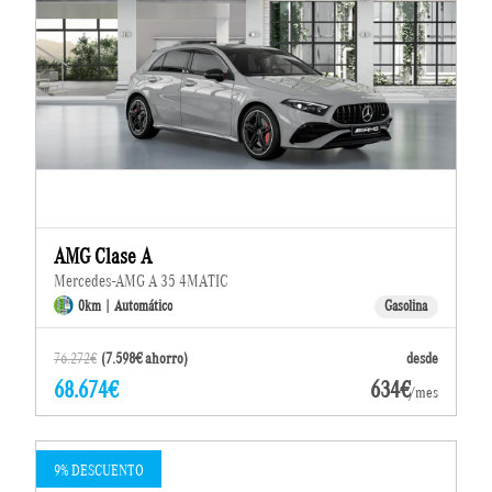
AMG Clase A
Mercedes-AMG A 35 4MATIC
0km | Automático
Gasolina
76.272€
(7.598€ ahorro)
desde
68.674€
634€
/mes
9% DESCUENTO