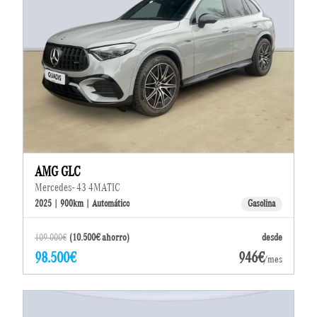
AMG GLC
Mercedes- 43 4MATIC
2025 | 900km | Automático
Gasolina
109.000€
(10.500€ ahorro)
desde
98.500€
946€
/mes