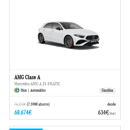
AMG Clase A
Mercedes-AMG A 35 4MATIC
0km | Automático
Gasolina
76.272€
(7.598€ ahorro)
desde
68.674€
634€
/mes