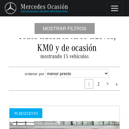
MOSTRAR FILTROS
Todos nuestros AMG nuevos,
KM0 y de ocasión
mostrando 15 vehículos
ordenar por
1
2
>
»
9% DESCUENTO