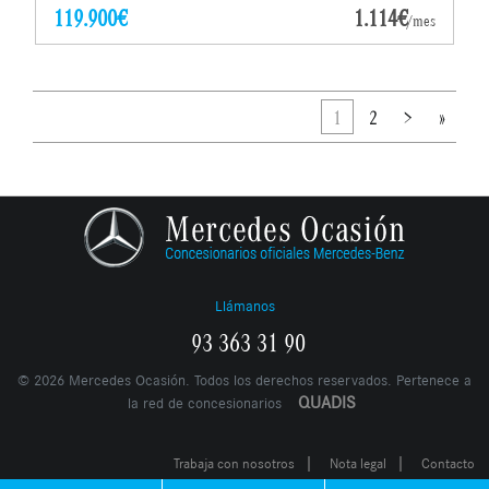
119.900€
1.114€
/mes
1
2
>
»
Llámanos
93 363 31 90
©
2026
Mercedes Ocasión. Todos los derechos reservados. Pertenece a
QUADIS
la red de concesionarios
|
|
Trabaja con nosotros
Nota legal
Contacto