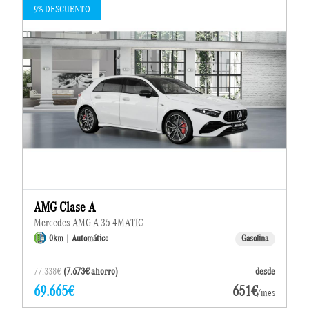
9% DESCUENTO
AMG Clase A
Mercedes-AMG A 35 4MATIC
0km | Automático
Gasolina
77.338€
(7.673€ ahorro)
desde
69.665€
651€
/mes