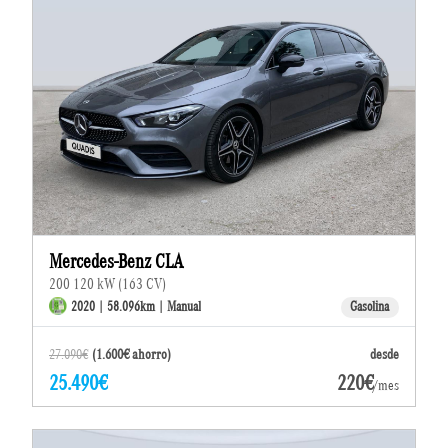
Mercedes-Benz CLA
200 120 kW (163 CV)
2020 | 58.096km | Manual
Gasolina
27.090€
(1.600€ ahorro)
desde
25.490€
220€
/mes