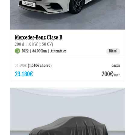
Mercedes-Benz Clase B
200 d 110 kW (150 CV)
2022 | 64.000km | Automático
Diésel
24.690€
(1.510€ ahorro)
desde
23.180€
200€
/mes