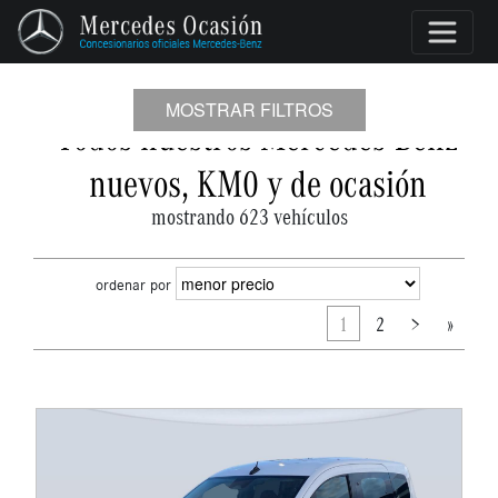
MOSTRAR FILTROS
Todos nuestros Mercedes-Benz
nuevos, KM0 y de ocasión
mostrando 623 vehículos
ordenar por
1
2
>
»