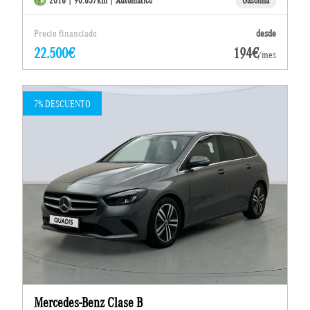
2018 | 90.857km | Automático
Gasolina
Precio financiado
desde
22.500€
194€
/mes
7% DESCUENTO
Mercedes-Benz Clase B