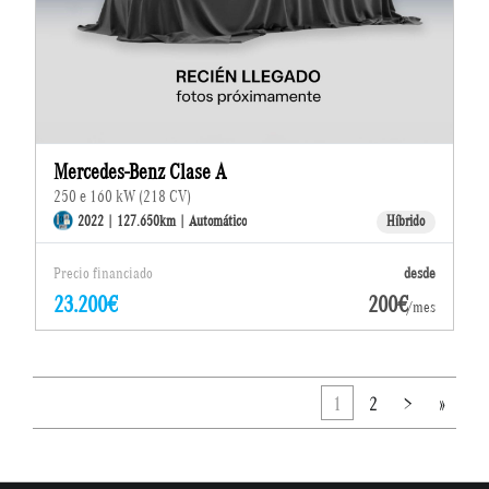
Mercedes-Benz Clase A
250 e 160 kW (218 CV)
2022 | 127.650km | Automático
Híbrido
Precio financiado
desde
23.200€
200€
/mes
1
2
>
»