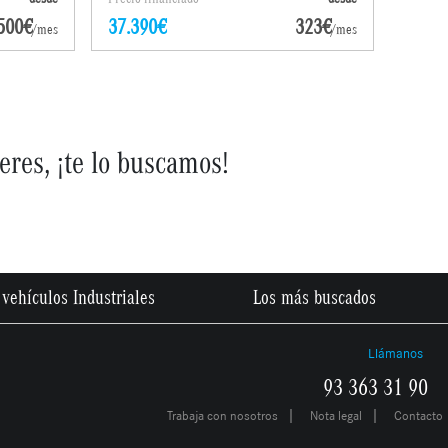
500€
37.390€
323€
/mes
/mes
eres, ¡te lo buscamos!
vehículos Industriales
Los más buscados
Llámanos
93 363 31 90
|
|
Trabaja con nosotros
Nota legal
Contacto