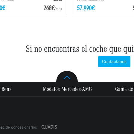
0€
268€
57.990€
/mes
Si no encuentras el coche que qui
Contáctanos
 Benz
Modelos Mercedes-AMG
Gama de 
QUADIS
red de concesionarios