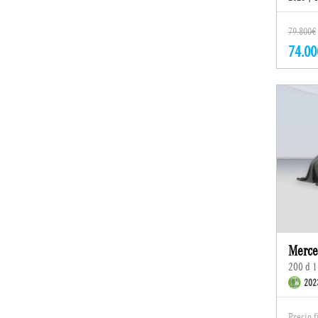
79.800€
74.00
Merce
200 d 
202
Precio 