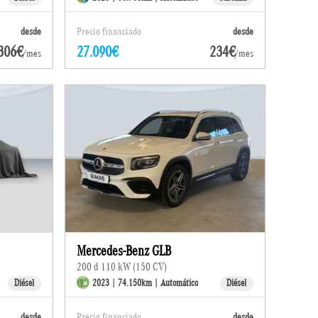
desde
Precio financiado
desde
306€
27.090€
234€
/mes
/mes
Mercedes-Benz GLB
200 d 110 kW (150 CV)
Diésel
2023 | 74.150km | Automático
Diésel
desde
Precio financiado
desde