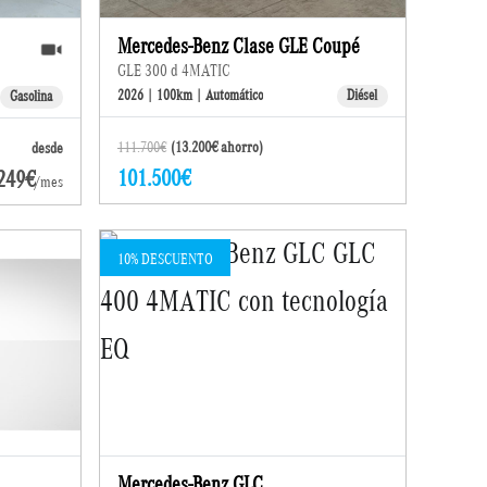
Mercedes-Benz Clase GLE Coupé
GLE 300 d 4MATIC
2026 | 100km | Automático
Diésel
Gasolina
111.700€
(13.200€ ahorro)
desde
101.500€
249€
/mes
10% DESCUENTO
Mercedes-Benz GLC