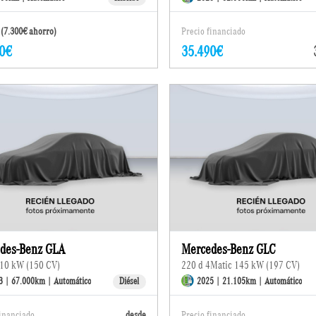
(7.300€ ahorro)
Precio financiado
0€
35.490€
des-Benz GLA
Mercedes-Benz GLC
110 kW (150 CV)
220 d 4Matic 145 kW (197 CV)
3 | 67.000km | Automático
Diésel
2025 | 21.105km | Automático
financiado
desde
Precio financiado