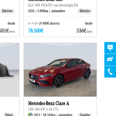
GLC 400 4MATIC con tecnología EQ
Eléctrico
2026 | 5.000km | Automático
Eléctrico
desde
87.900€
(9.400€ ahorro)
desde
501€
78.500€
536€
/mes
/mes
Mercedes-Benz Clase A
180 100 kW (136 CV)
Diésel
2023 | 58.763km | Automático
Gasolina