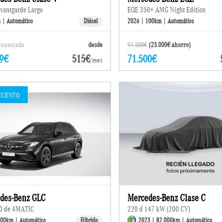
vantgarde Largo
EQE 350+ AMG Night Edition
 | Automático
Diésel
2026 | 100km | Automático
financiado
desde
94.500€
(23.000€ ahorro)
9€
515€
71.500€
/mes
CUENTO
des-Benz GLC
Mercedes-Benz Clase C
0 de 4MATIC
220 d 147 kW (200 CV)
100km | Automático
Híbrido
2023 | 82.000km | Automático