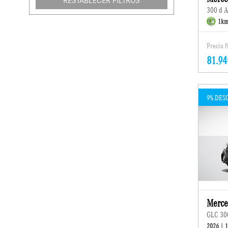
RESTABLECER FILTROS
300 d A
1km
Precio 
81.94
9% DES
Merce
GLC 30
2026 | 