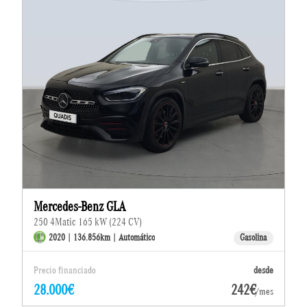
Mercedes-Benz GLA
250 4Matic 165 kW (224 CV)
2020 | 136.856km | Automático
Gasolina
Precio financiado
desde
28.000€
242€
/mes