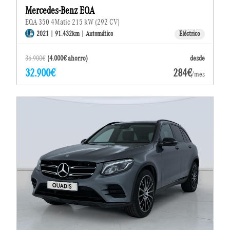
Mercedes-Benz EQA
EQA 350 4Matic 215 kW (292 CV)
2021 | 91.432km | Automático
Eléctrico
36.900€
(4.000€ ahorro)
desde
32.900€
284€
/mes