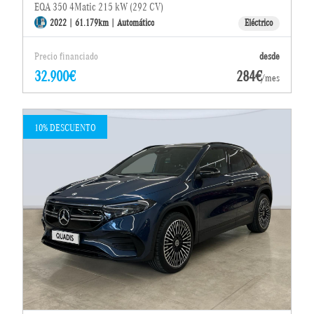
EQA 350 4Matic 215 kW (292 CV)
2022 | 61.179km | Automático
Eléctrico
Precio financiado
desde
32.900€
284€
/mes
10% DESCUENTO