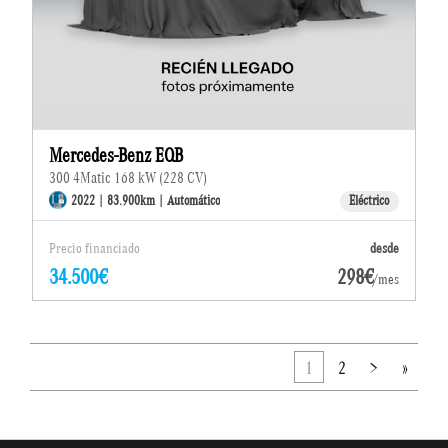
Mercedes-Benz EQB
300 4Matic 168 kW (228 CV)
2022 | 83.900km | Automático
Eléctrico
Precio financiado
desde
34.500€
298€
/mes
1
2
>
»