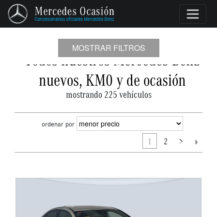
MOSTRAR FILTROS
Todos nuestros Mercedes-Benz
nuevos, KM0 y de ocasión
mostrando 225 vehículos
ordenar por
1
2
>
»