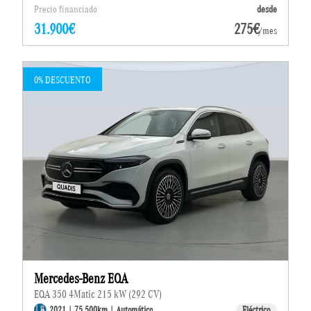
Precio financiado
desde
31.900€
275€
/mes
0% DESCUENTO
Mercedes-Benz EQA
EQA 350 4Matic 215 kW (292 CV)
2021 | 75.500km | Automático
Eléctrico