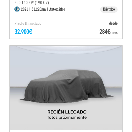
250 140 kW (190 CV)
2021 | 81.220km | Automático
Eléctrico
Precio financiado
desde
32.900€
284€
/mes