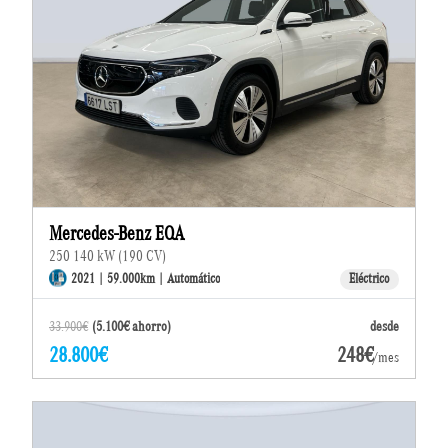
Mercedes-Benz EQA
250 140 kW (190 CV)
2021 | 59.000km | Automático
Eléctrico
33.900€
(5.100€ ahorro)
desde
28.800€
248€
/mes