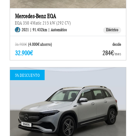
Mercedes-Benz EQA
EQA 350 4Matic 215 kW (292 CV)
2021 | 91.432km | Automático
Eléctrico
36.900€
(4.000€ ahorro)
desde
32.900€
284€
/mes
5% DESCUENTO