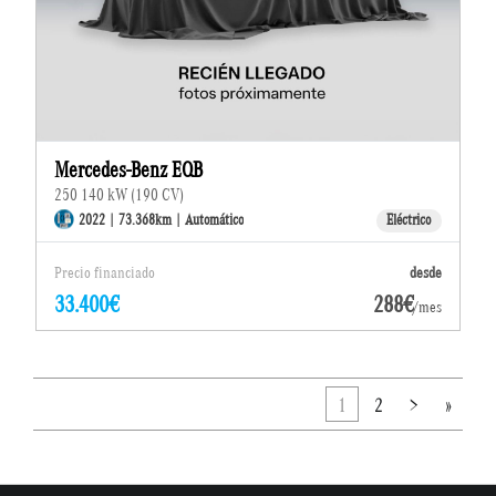
Mercedes-Benz EQB
250 140 kW (190 CV)
2022 | 73.368km | Automático
Eléctrico
Precio financiado
desde
33.400€
288€
/mes
1
2
>
»