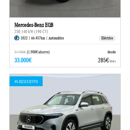
Mercedes-Benz EQB
250 140 kW (190 CV)
2022 | 66.457km | Automático
Eléctrico
34.900€
(1.900€ ahorro)
desde
33.000€
285€
/mes
4% DESCUENTO