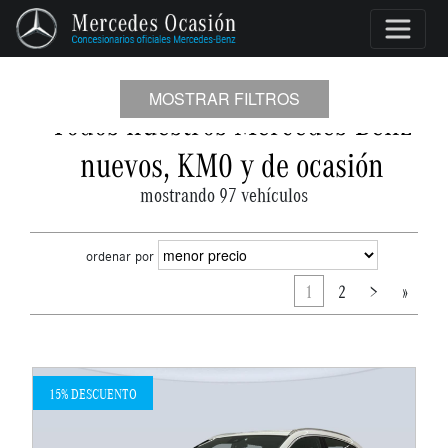
MOSTRAR FILTROS
Todos nuestros Mercedes-Benz
nuevos, KM0 y de ocasión
mostrando 97 vehículos
ordenar por
1
2
>
»
15% DESCUENTO