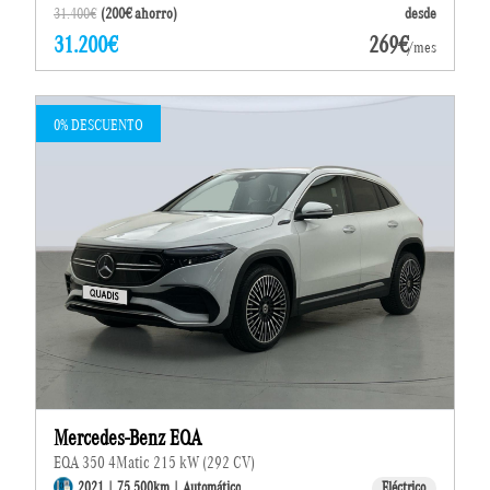
31.400€
(200€ ahorro)
desde
31.200€
269€
/mes
0% DESCUENTO
Mercedes-Benz EQA
EQA 350 4Matic 215 kW (292 CV)
2021 | 75.500km | Automático
Eléctrico