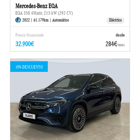
Mercedes-Benz EQA
EQA 350 4Matic 215 kW (292 CV)
2022 | 61.179km | Automático
Eléctrico
Precio financiado
desde
32.900€
284€
/mes
10% DESCUENTO