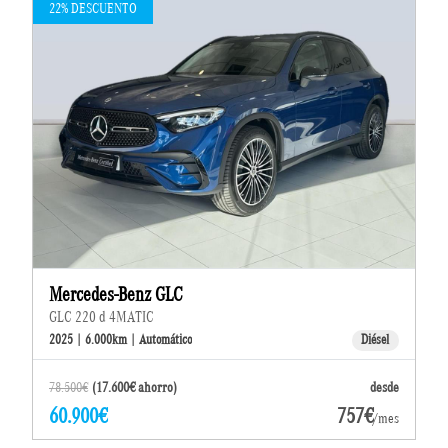
22% DESCUENTO
Mercedes-Benz GLC
GLC 220 d 4MATIC
2025 | 6.000km | Automático
Diésel
78.500€
(17.600€ ahorro)
desde
60.900€
757€
/mes