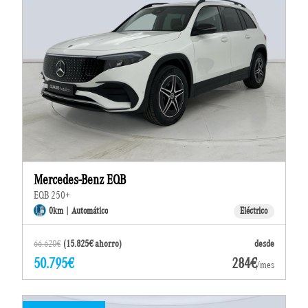
Mercedes-Benz EQB
EQB 250+
0km | Automático
Eléctrico
66.620€
(15.825€ ahorro)
desde
50.795€
284€
/mes