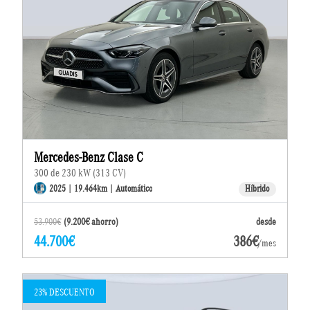
Mercedes-Benz Clase C
300 de 230 kW (313 CV)
2025 | 19.464km | Automático
Híbrido
53.900€
(9.200€ ahorro)
desde
44.700€
386€
/mes
23% DESCUENTO