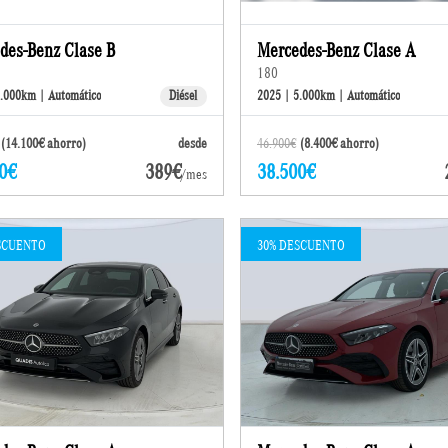
des-Benz Clase B
Mercedes-Benz Clase A
180
5.000km | Automático
Diésel
2025 | 5.000km | Automático
(14.100€ ahorro)
desde
46.900€
(8.400€ ahorro)
0€
389€
38.500€
/mes
SCUENTO
30% DESCUENTO