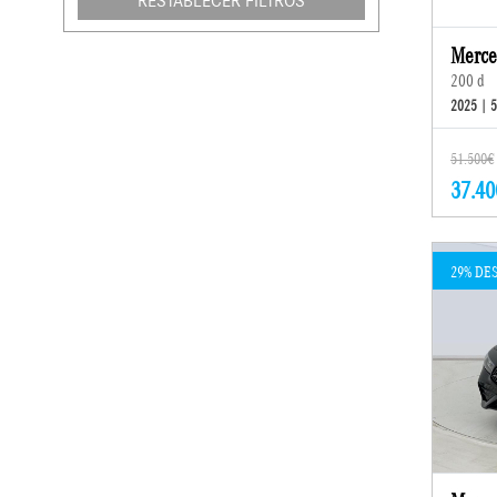
RESTABLECER FILTROS
Merce
200 d
2025 | 
51.500€
37.40
29% DE