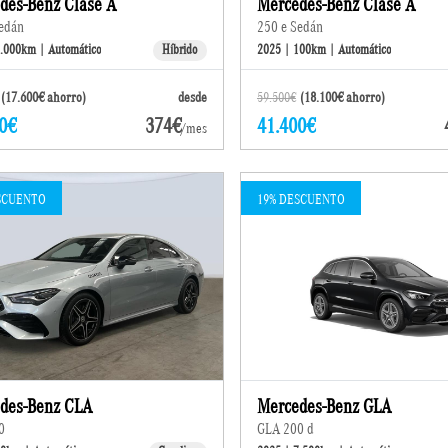
des-Benz Clase A
Mercedes-Benz Clase A
edán
250 e Sedán
5.000km | Automático
Híbrido
2025 | 100km | Automático
(17.600€ ahorro)
desde
59.500€
(18.100€ ahorro)
0€
374€
41.400€
/mes
SCUENTO
19% DESCUENTO
des-Benz CLA
Mercedes-Benz GLA
0
GLA 200 d