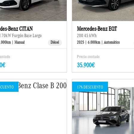
des-Benz CITAN
Mercedes-Benz EQT
I 70kW Furgón Base Largo
200 45 kWh
7.000km | Manual
Diésel
2025 | 6.000km | Automático
contado
Precio contado
0€
35.900€
SCUENTO
17% DESCUENTO