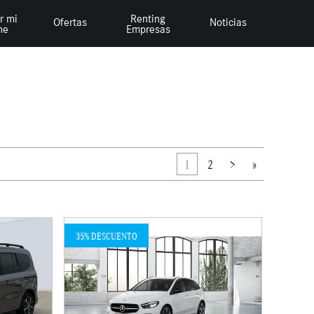
r mi
Renting
Ofertas
Noticias
he
Empresas
1
2
>
»
35% DESCUENTO