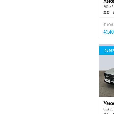
Merce
250 e S
2025 | 
59.000€
41.40
12% DE
Merce
CLA 20