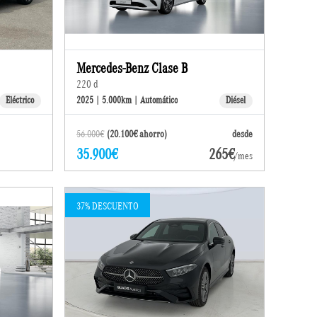
Mercedes-Benz Clase B
220 d
Eléctrico
2025 | 5.000km | Automático
Diésel
56.000€
(20.100€ ahorro)
desde
35.900€
265€
/mes
37% DESCUENTO