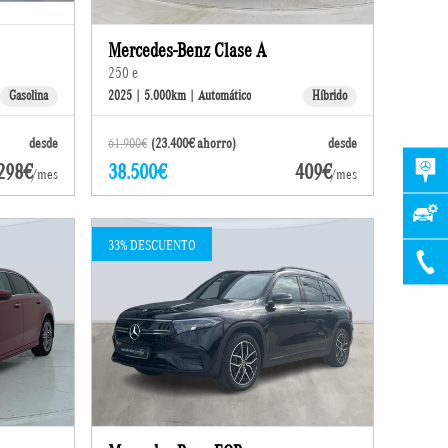
Mercedes-Benz Clase A
250 e
Gasolina
2025 | 5.000km | Automático
Híbrido
desde
61.900€
(23.400€ ahorro)
desde
298€
38.500€
409€
/mes
/mes
33% DESCUENTO