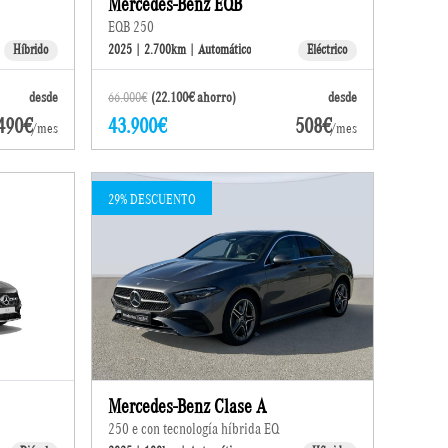
Mercedes-Benz EQB
EQB 250
Híbrido
2025 | 2.700km | Automático
Eléctrico
desde
66.000€
(22.100€ ahorro)
desde
490€
43.900€
508€
/mes
/mes
29% DESCUENTO
Mercedes-Benz Clase A
250 e con tecnología híbrida EQ