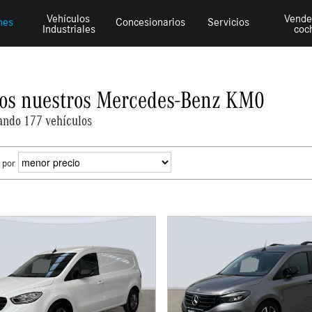
Vehículos
Vende
hes
Concesionarios
Servicios
Industriales
coc
os nuestros Mercedes-Benz KM0
ando 177 vehículos
 por