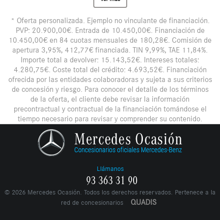
* Oferta personalizada. Ejemplo no vinculante de financiación.
PVP: 20.900,00€. Entrada de 10.450,00€. Financiación de
10.450,00€ en 84 cuotas mensuales de 180,28€. Comisión de
apertura 3,95%, 412,77€ financiada. TIN 9,99%, TAE 11,84%.
Importe total a devolver: 15.143,52€. Intereses totales:
4.280,75€. Coste total del crédito: 4.693,52€. Financiación
ofrecida por las entidades colaboradoras y sujeta a sus criterios
de concesión y riesgo. Para conocer el detalle de los términos
de la oferta, el cliente debe revisar la información
precontractual y contractual de la financiación tomándose el
tiempo necesario para revisar y comprender su contenido.
Llámanos
93 363 31 90
©
2026
Mercedes Ocasión. Todos los derechos reservados. Pertenece a la
QUADIS
red de concesionarios