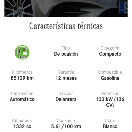
Características técnicas
Tipo
Categoría
De ocasión
Compacto
Kilómetros
Garantía
Combustible
85109 km
12 meses
Gasolina
Transmisión
Tracción
Potencia
Automático
Delantera
100 kW (136
CV)
Cilindrada
Consumo
Color
1332 cc
5.6l /100 km
Blanco