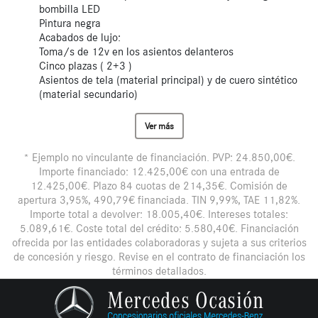
bombilla LED
Pintura negra
Acabados de lujo:
Toma/s de 12v en los asientos delanteros
Cinco plazas ( 2+3 )
Asientos de tela (material principal) y de cuero sintético
(material secundario)
Ver más
* Ejemplo no vinculante de financiación. PVP: 24.850,00€.
Importe financiado: 12.425,00€ con una entrada de
12.425,00€. Plazo 84 cuotas de 214,35€. Comisión de
apertura 3,95%, 490,79€ financiada. TIN 9,99%, TAE 11,82%.
Importe total a devolver: 18.005,40€. Intereses totales:
5.089,61€. Coste total del crédito: 5.580,40€. Financiación
ofrecida por las entidades colaboradoras y sujeta a sus criterios
de concesión y riesgo. Revise en el contrato de financiación los
términos detallados.