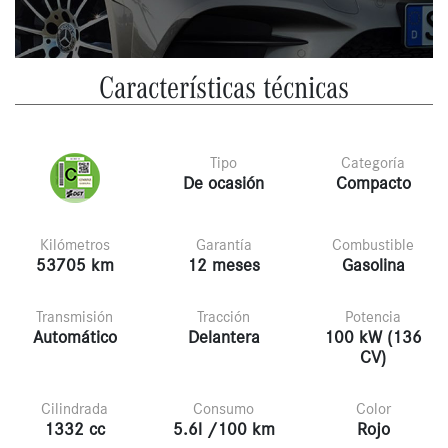
Características técnicas
Tipo
Categoría
De ocasión
Compacto
Kilómetros
Garantía
Combustible
53705 km
12 meses
Gasolina
Transmisión
Tracción
Potencia
Automático
Delantera
100 kW (136
CV)
Cilindrada
Consumo
Color
1332 cc
5.6l /100 km
Rojo