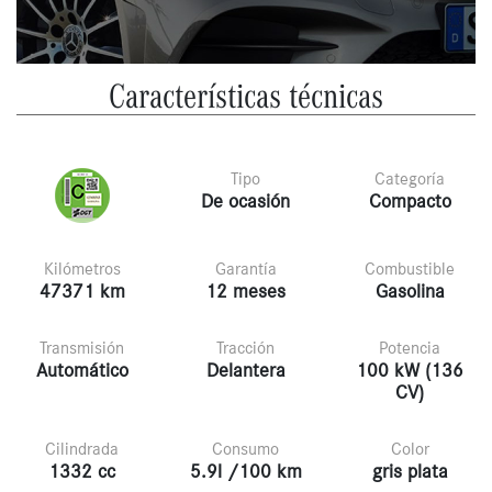
Características técnicas
Tipo
Categoría
De ocasión
Compacto
Kilómetros
Garantía
Combustible
47371 km
12 meses
Gasolina
Transmisión
Tracción
Potencia
Automático
Delantera
100 kW (136
CV)
Cilindrada
Consumo
Color
1332 cc
5.9l /100 km
gris plata