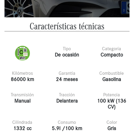
Características técnicas
Tipo
Categoría
De ocasión
Compacto
Kilómetros
Garantía
Combustible
86000 km
24 meses
Gasolina
Transmisión
Tracción
Potencia
Manual
Delantera
100 kW (136
CV)
Cilindrada
Consumo
Color
1332 cc
5.9l /100 km
Gris