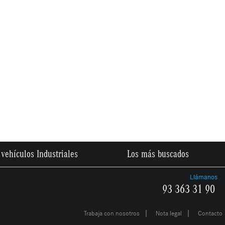
vehículos Industriales
Los más buscados
Llámanos
93 363 31 90
|
|
Trabaja con nosotros
Nota legal
Contacto