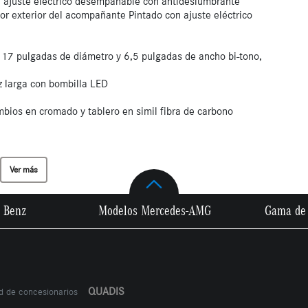
on ajuste eléctrico desempañable con antideslumbrante
sor exterior del acompañante Pintado con ajuste eléctrico
e 17 pulgadas de diámetro y 6,5 pulgadas de ancho bi-tono,
uz larga con bombilla LED
bios en cromado y tablero en simil fibra de carbono
Ver más
 Benz
Modelos Mercedes-AMG
Gama de 
QUADIS
ed de concesionarios