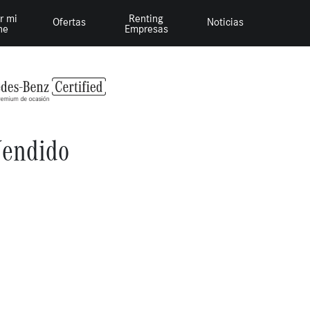
r mi
Renting
Ofertas
Noticias
he
Empresas
endido