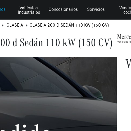
Vehículos
Vende
hes
Concesionarios
Servicios
Industriales
coc
Z
CLASE A
CLASE A 200 D SEDÁN 110 KW (150 CV)
200 d Sedán 110 kW (150 CV)
V