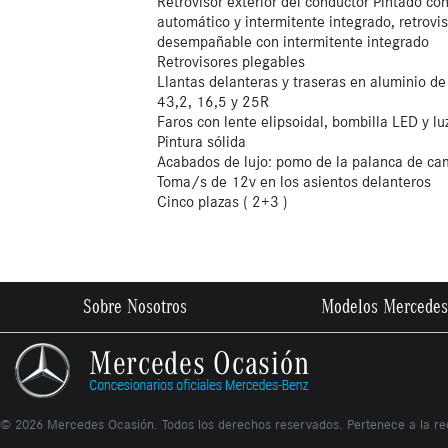
Retrovisor exterior del conductor Pintado c
automático y intermitente integrado, retrovi
desempañable con intermitente integrado
Retrovisores plegables
Llantas delanteras y traseras en aluminio d
43,2, 16,5 y 25R
Faros con lente elipsoidal, bombilla LED y l
Pintura sólida
Acabados de lujo: pomo de la palanca de cam
Toma/s de 12v en los asientos delanteros
Cinco plazas ( 2+3 )
Sobre Nosotros
Modelos Mercedes
©
2026
Mercedes Ocasión. Todos los derechos reservados. Pertenece a la r