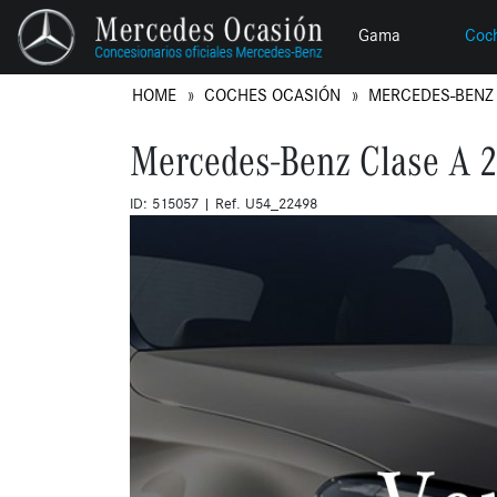
Gama
Coc
HOME
COCHES OCASIÓN
MERCEDES-BEN
Mercedes-Benz Clase A 
ID: 515057 | Ref. U54_22498