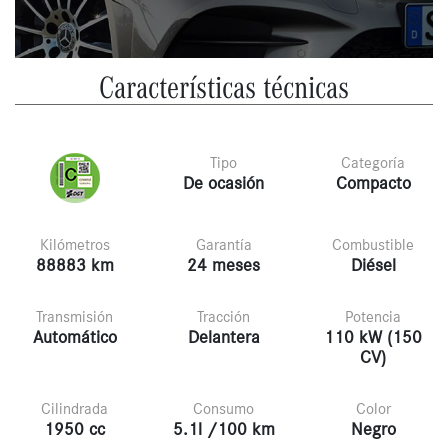
Características técnicas
Tipo
Categoría
De ocasión
Compacto
Kilómetros
Garantía
Combustible
88883 km
24 meses
Diésel
Transmisión
Tracción
Potencia
Automático
Delantera
110 kW (150
CV)
Cilindrada
Consumo
Color
1950 cc
5.1l /100 km
Negro