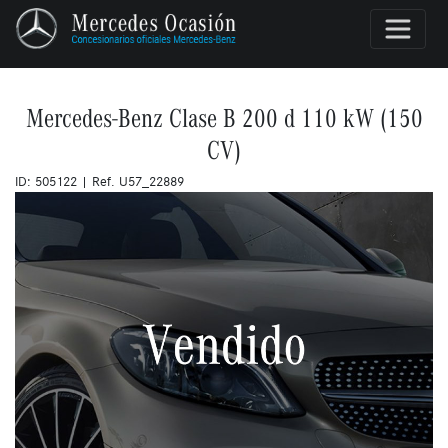
Mercedes-Benz Clase B 200 d 110 kW (150
CV)
ID: 505122 | Ref. U57_22889