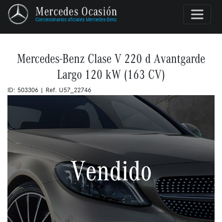
Mercedes-Benz Clase V 220 d Avantgarde
Largo 120 kW (163 CV)
ID: 503306 | Ref. U57_22746