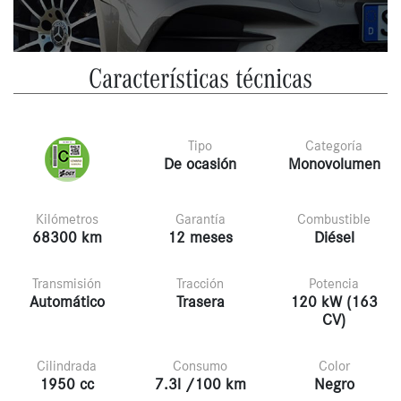
Características técnicas
Tipo
Categoría
De ocasión
Monovolumen
Kilómetros
Garantía
Combustible
68300 km
12 meses
Diésel
Transmisión
Tracción
Potencia
Automático
Trasera
120 kW (163
CV)
Cilindrada
Consumo
Color
1950 cc
7.3l /100 km
Negro