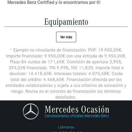
Mercedes Benz Certified y lo encontramos por ti!
Equipamiento
Ver más
* Ejemplo no vinculante de financiación. PVP: 19.900,00€.
Importe financiado: 9.950,00€ con una entrada de 9.950,00€.
Plazo 84 cuotas de 171,65€. Comisión de apertura 3,95%,
393,02€ financiada. TIN 9,99%, TAE 11,83%. Importe total a
devolver: 14.418,60€. Intereses totales: 4.075,58€. Coste
total del crédito: 4.468,60€. Financiación ofrecida por las
entidades colaboradoras y sujeta a sus criterios de concesión y
riesgo. Revise en el contrato de financiación los términos
detallados.
Llámanos