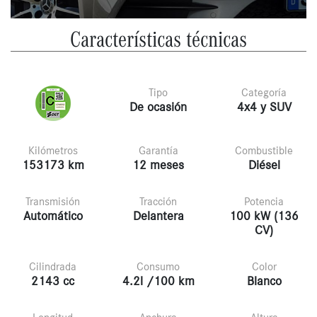
Características técnicas
Tipo
Categoría
De ocasión
4x4 y SUV
Kilómetros
Garantía
Combustible
153173 km
12 meses
Diésel
Transmisión
Tracción
Potencia
Automático
Delantera
100 kW (136
CV)
Cilindrada
Consumo
Color
2143 cc
4.2l /100 km
Blanco