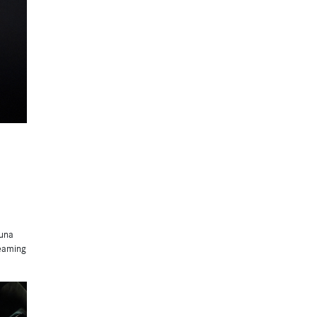
 una
reaming