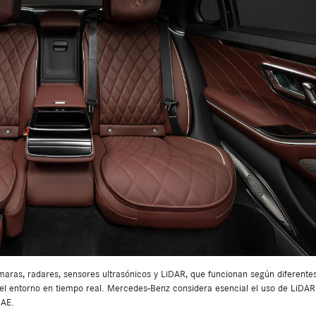
maras, radares, sensores ultrasónicos y LiDAR, que funcionan según diferente
 del entorno en tiempo real. Mercedes-Benz considera esencial el uso de LiDAR
SAE.