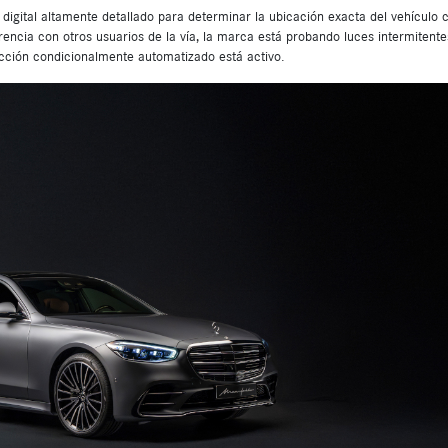
gital altamente detallado para determinar la ubicación exacta del vehículo 
encia con otros usuarios de la vía, la marca está probando luces intermitente
cción condicionalmente automatizado está activo.