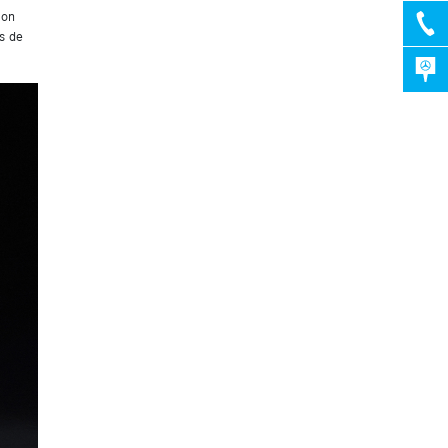
con
s de