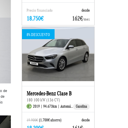
Precio financiado
desde
18.750€
162€
/mes
8% DESCUENTO
to de
Mercedes-Benz Clase B
 de
180 100 kW (136 CV)
ás
2019 | 94.673km | Automático
Gasolina
19.900€
(1.700€ ahorro)
desde