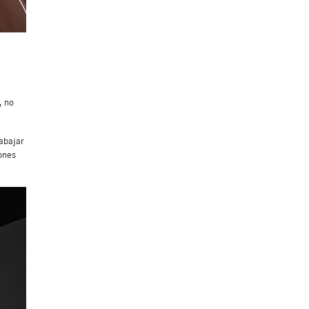
, no
rabajar
ones