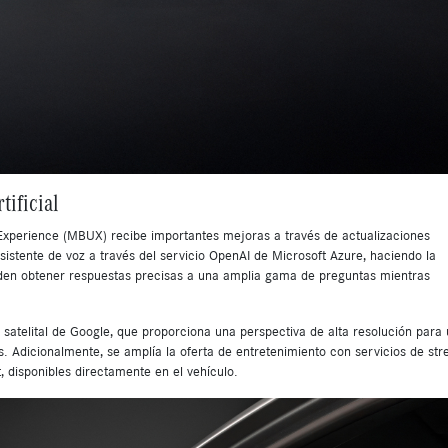
tificial
Experience (MBUX) recibe importantes mejoras a través de actualizaciones
sistente de voz a través del servicio OpenAI de Microsoft Azure, haciendo la
eden obtener respuestas precisas a una amplia gama de preguntas mientras
satelital de Google, que proporciona una perspectiva de alta resolución para
. Adicionalmente, se amplía la oferta de entretenimiento con servicios de st
disponibles directamente en el vehículo.