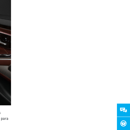
s
 para