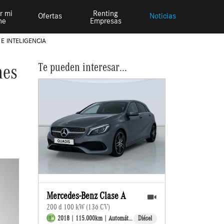
r mi
Renting
Ofertas
Noticias
he
Empresas
E INTELIGENCIA
nes
Te pueden interesar...
Mercedes-Benz Clase A
200 d 100 kW (136 CV)
2018 | 115.000km | Automático
Diésel