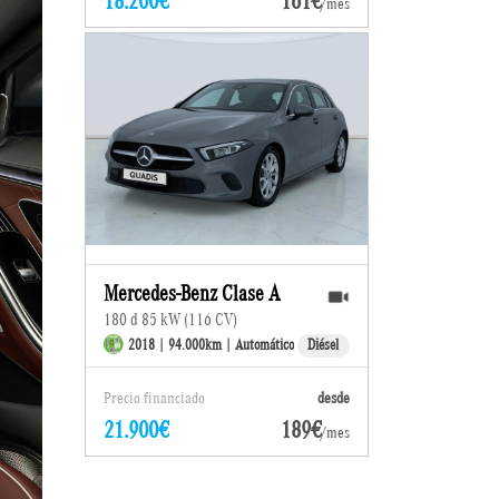
18.200€
161€
/mes
Mercedes-Benz Clase A
180 d 85 kW (116 CV)
2018 | 94.000km | Automático
Diésel
Precio financiado
desde
21.900€
189€
/mes