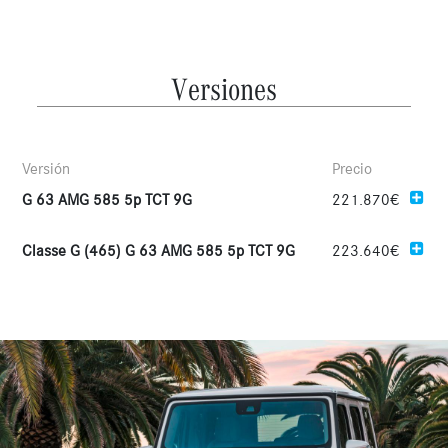
Versiones
Versión
Precio
G 63 AMG 585 5p TCT 9G
221.870€
Classe G (465) G 63 AMG 585 5p TCT 9G
223.640€