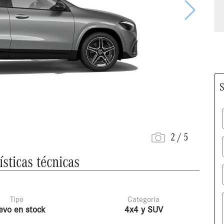
Siguiente
S
2
/
5
ísticas técnicas
Tipo
Categoría
evo en stock
4x4 y SUV