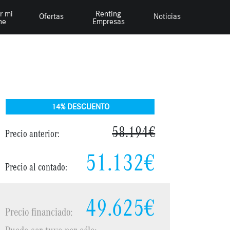
r mi
Renting
Ofertas
Noticias
he
Empresas
14% DESCUENTO
58.194€
Precio anterior:
51.132€
Precio al contado:
49.625€
Precio financiado:
Puede ser tuyo por sólo: