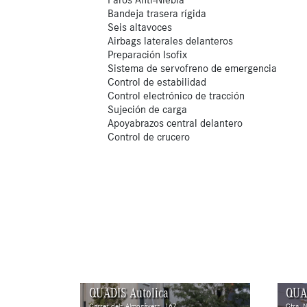
Bandeja trasera rígida
Seis altavoces
Airbags laterales delanteros
Preparación Isofix
Sistema de servofreno de emergencia
Control de estabilidad
Control electrónico de tracción
Sujeción de carga
Apoyabrazos central delantero
Control de crucero
QUADIS Autolica
QUA
Carrer dels Almogàvers, 167
Ctra. 