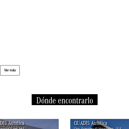
Ver más
Dónde encontrarlo
DIS Autolica
QUADIS Autolica
Nacional II, km. 643
Ctra. Granollers-El Masnou,km. 15,5