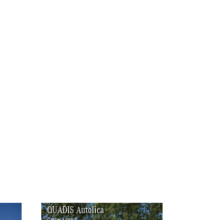
QUADIS Autolica
Carrer Lima 3