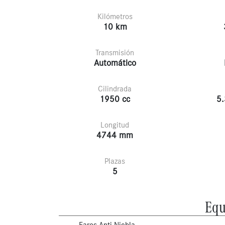
Kilómetros
10 km
Transmisión
Automático
Cilindrada
1950 cc
5.
Longitud
4744 mm
Plazas
5
Equ
Faros Anti-Niebla