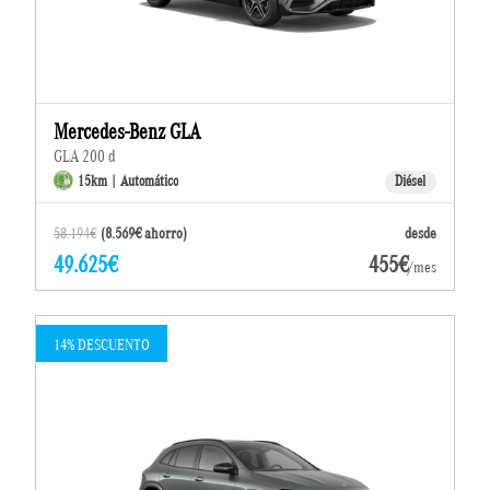
Mercedes-Benz GLA
GLA 200 d
15km | Automático
Diésel
58.194€
(8.569€ ahorro)
desde
49.625€
455€
/mes
14% DESCUENTO