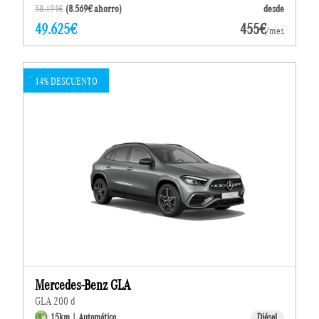
58.194€
(8.569€ ahorro)
desde
49.625€
455€
/mes
14% DESCUENTO
Mercedes-Benz GLA
GLA 200 d
15km | Automático
Diésel