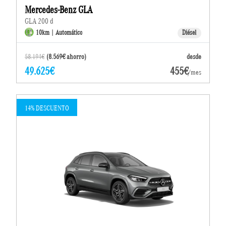
Mercedes-Benz GLA
GLA 200 d
10km | Automático
Diésel
58.194€
(8.569€ ahorro)
desde
49.625€
455€
/mes
14% DESCUENTO