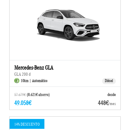
Mercedes-Benz GLA
GLA 200 d
10km | Automático
Diésel
57.679€
(8.621€ ahorro)
desde
49.058€
448€
/mes
14% DESCUENTO