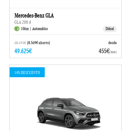
Mercedes-Benz GLA
GLA 200 d
10km | Automático
Diésel
58.194€
(8.569€ ahorro)
desde
49.625€
455€
/mes
14% DESCUENTO