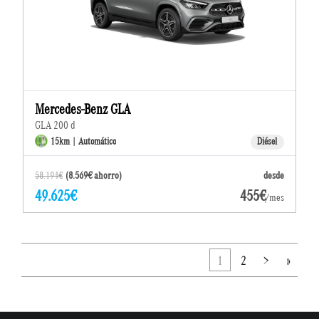
Mercedes-Benz GLA
GLA 200 d
15km | Automático
Diésel
58.194€
(8.569€ ahorro)
desde
49.625€
455€
/mes
1
2
>
»