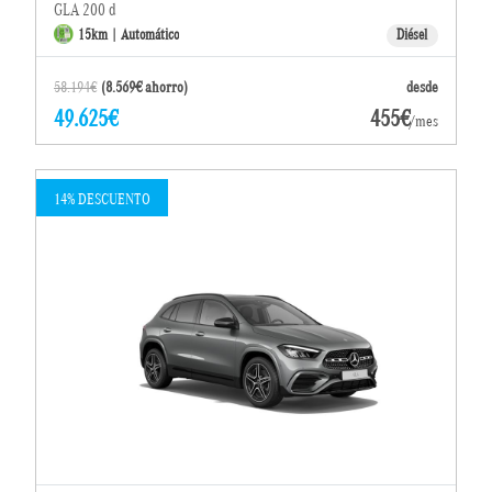
GLA 200 d
15km | Automático
Diésel
58.194€
(8.569€ ahorro)
desde
49.625€
455€
/mes
14% DESCUENTO