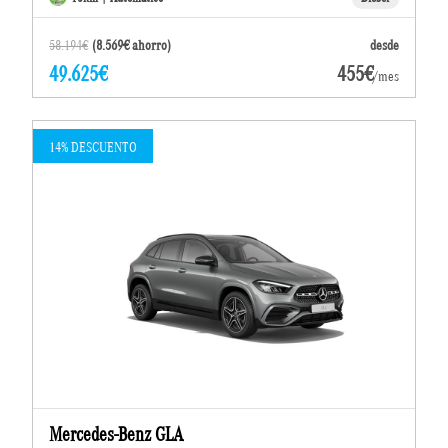
58.194€
(8.569€ ahorro)
desde
49.625€
455€
/mes
14% DESCUENTO
Mercedes-Benz GLA