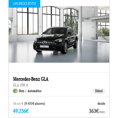
16% DESCUENTO
Mercedes-Benz GLA
GLA 200 d
0km | Automático
Diésel
58.667€
(9.431€ ahorro)
desde
49.236€
363€
/mes