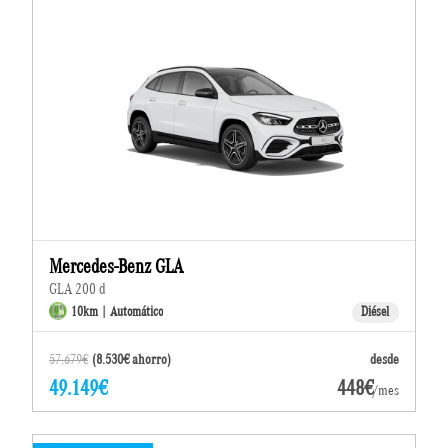
Mercedes-Benz GLA
GLA 200 d
10km | Automático
Diésel
57.679€
(8.530€ ahorro)
desde
49.149€
448€
/mes