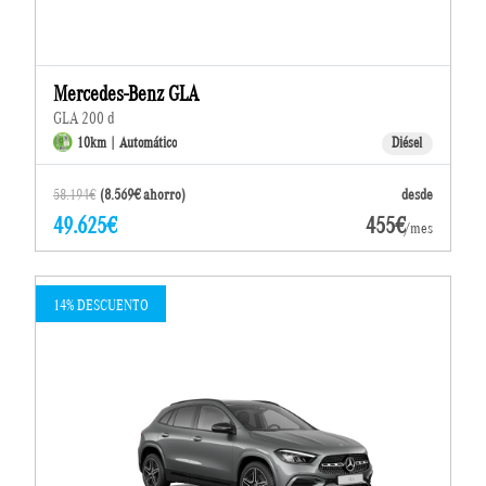
Mercedes-Benz GLA
GLA 200 d
10km | Automático
Diésel
58.194€
(8.569€ ahorro)
desde
49.625€
455€
/mes
14% DESCUENTO