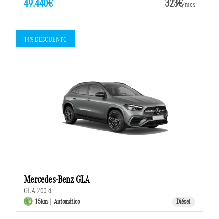
49.440€
323€
/mes
14% DESCUENTO
Mercedes-Benz GLA
GLA 200 d
15km | Automático
Diésel