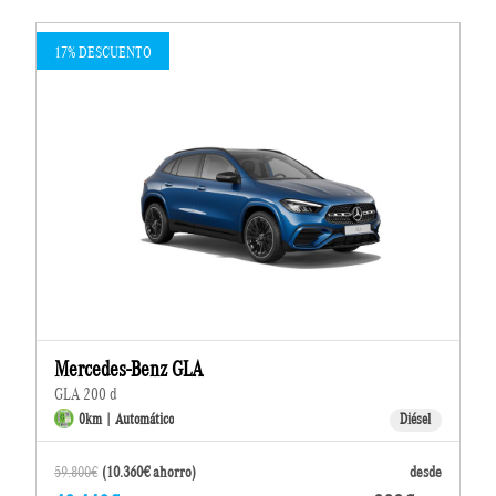
17% DESCUENTO
Mercedes-Benz GLA
GLA 200 d
0km | Automático
Diésel
59.800€
(10.360€ ahorro)
desde