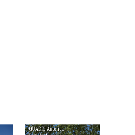
QUADIS Autolica
Carrer Lima 3