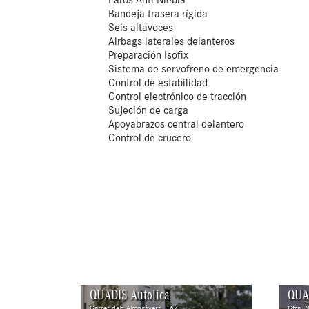
Bandeja trasera rígida
Seis altavoces
Airbags laterales delanteros
Preparación Isofix
Sistema de servofreno de emergencia
Control de estabilidad
Control electrónico de tracción
Sujeción de carga
Apoyabrazos central delantero
Control de crucero
QUADIS Autolica
QUA
Carrer dels Almogàvers, 167
Ctra. 