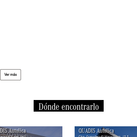
Ver más
Dónde encontrarlo
DIS Autolica
QUADIS Autolica
Nacional II, km. 643
Ctra. Granollers-El Masnou,km. 15,5