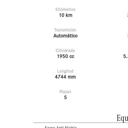
Kilómetros
10 km
Transmisión
Automático
Cilindrada
1950 cc
5.
Longitud
4744 mm
Plazas
5
Equ
Faros Anti-Niebla