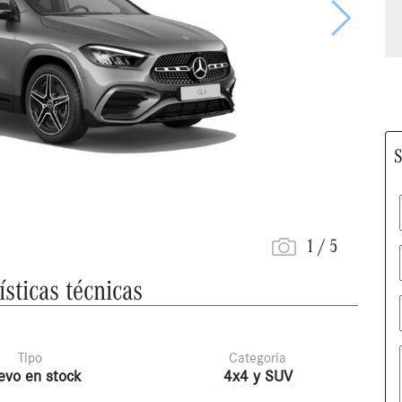
Siguiente
S
1
/
5
ísticas técnicas
Tipo
Categoría
evo en stock
4x4 y SUV