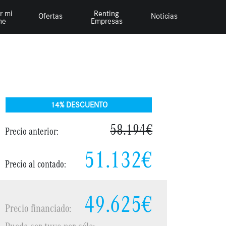
r mi
Renting
Ofertas
Noticias
he
Empresas
2
/
5
14% DESCUENTO
58.194€
Precio anterior:
51.132€
Precio al contado:
49.625€
Precio financiado:
Puede ser tuyo por sólo: