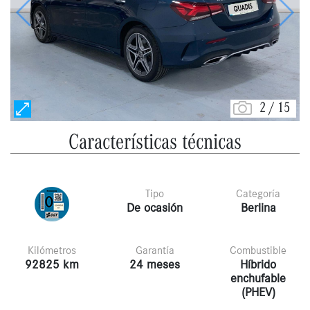
Anterior
Siguie
2
/
15
Características técnicas
Tipo
Categoría
De ocasión
Berlina
Kilómetros
Garantía
Combustible
92825 km
24 meses
Híbrido
enchufable
(PHEV)