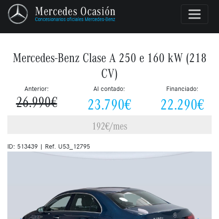
Mercedes-Benz Clase A 250 e 160 kW (218
CV)
Anterior:
Al contado:
Financiado:
23.790€
22.290€
26.990€
192€/mes
ID: 513439 | Ref. U53_12795