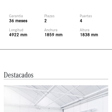
Garantía
Plazas
Puertas
36 meses
2
4
Longitud
Anchura
Altura
4922 mm
1859 mm
1838 mm
Destacados